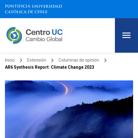
keyboard_arrow_right
keyboard_arrow_right
keyboard_arrow_right
Inicio
Extensión
Columnas de opinión
AR6 Synthesis Report: Climate Change 2023