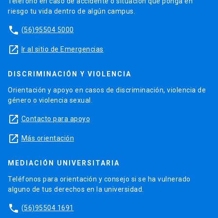
Teléfono en caso de accidente o situación que ponga en
riesgo tu vida dentro de algún campus.
phone
(56)95504 5000
launch
Ir al sitio de Emergencias
DISCRIMINACIÓN Y VIOLENCIA
Orientación y apoyo en casos de discriminación, violencia de
género o violencia sexual.
launch
Contacto para apoyo
launch
Más orientación
MEDIACIÓN UNIVERSITARIA
Teléfonos para orientación y consejo si se ha vulnerado
alguno de tus derechos en la universidad.
phone
(56)95504 1691