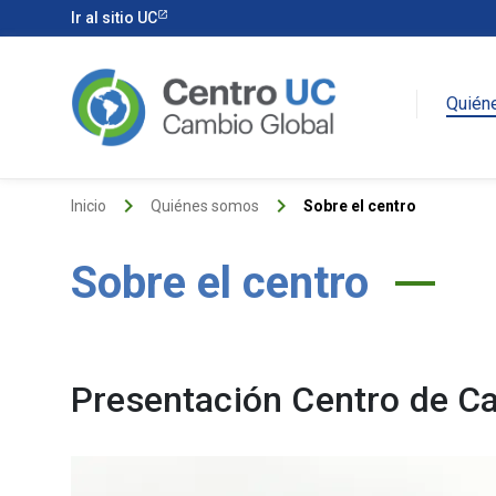
Ir al sitio UC
Quién
keyboard_arrow_right
keyboard_arrow_right
Inicio
Quiénes somos
Sobre el centro
Sobre el centro
Presentación Centro de C