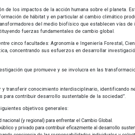
ón de los impactos de la acción humana sobre el planeta. E
formación de hábitat y en particular al cambio climático pr
ansformadores del medio biofísico que establecen vías de 
ituyendo fuerzas fundamentales de cambio global.
ntre cinco facultades: Agronomía e Ingeniería Forestal, Cie
ítica, concentrando sus esfuerzos en desarrollar investigac
nvestigación que promueve y se involucra en las transformac
”
 y transferir conocimiento interdisciplinario, identificando
 para contribuir desarrollo sustentable de la sociedad”.
siguientes objetivos generales:
 nacional (y regional) para enfrentar el Cambio Global.
blico y privado para contribuir eficazmente al desarrollo susten
eando conciencia de las responsabilidades individuales y colect