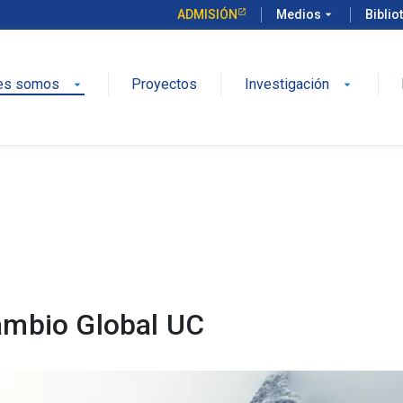
ADMISIÓN
Medios
arrow_drop_down
Biblio
es somos
Proyectos
Investigación
arrow_drop_down
arrow_drop_down
ambio Global UC