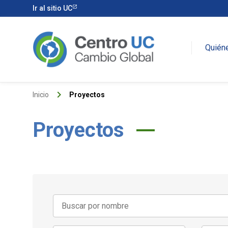
Ir al sitio UC
Quién
keyboard_arrow_right
Inicio
Proyectos
Proyectos