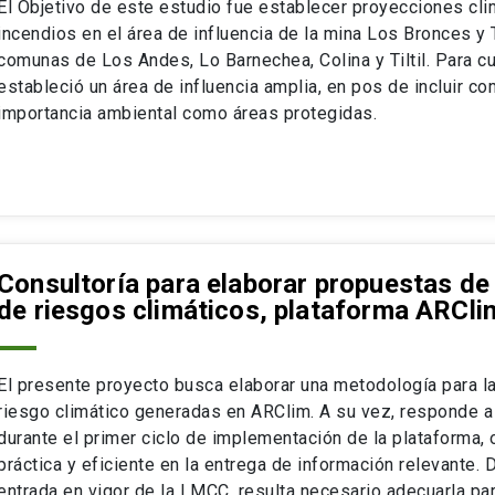
El Objetivo de este estudio fue establecer proyecciones cli
incendios en el área de influencia de la mina Los Bronces y 
comunas de Los Andes, Lo Barnechea, Colina y Tiltil. Para cum
estableció un área de influencia amplia, en pos de incluir 
importancia ambiental como áreas protegidas.
Consultoría para elaborar propuestas de
de riesgos climáticos, plataforma ARCli
El presente proyecto busca elaborar una metodología para l
riesgo climático generadas en ARClim. A su vez, responde a
durante el primer ciclo de implementación de la plataforma, o
práctica y eficiente en la entrega de información relevante.
entrada en vigor de la LMCC, resulta necesario adecuarla pa