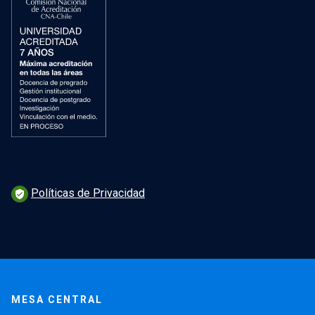
Políticas de Privacidad
verified_user
MESA CENTRAL