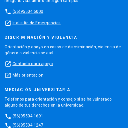
riesgo tu vida dentro de algún campus.
phone
(56)95504 5000
launch
Ir al sitio de Emergencias
DISCRIMINACIÓN Y VIOLENCIA
Orientación y apoyo en casos de discriminación, violencia de
género o violencia sexual.
launch
Contacto para apoyo
launch
Más orientación
MEDIACIÓN UNIVERSITARIA
Teléfonos para orientación y consejo si se ha vulnerado
alguno de tus derechos en la universidad.
phone
(56)95504 1691
phone
(56)95504 1247