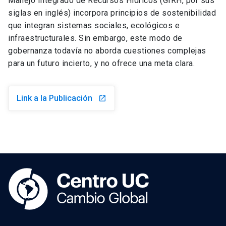
Manejo Integrado de Recursos Hídricos (GIRH, por sus
siglas en inglés) incorpora principios de sostenibilidad
que integran sistemas sociales, ecológicos e
infraestructurales. Sin embargo, este modo de
gobernanza todavía no aborda cuestiones complejas
para un futuro incierto, y no ofrece una meta clara.
Link a la Publicación
launch