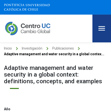
keyboard_arrow_right
keyboard_arrow_right
keyboard_arrow_right
Inicio
Investigación
Publicaciones
Adaptive management and water security in a global contex...
Adaptive management and water
security in a global context:
definitions, concepts, and examples
Año