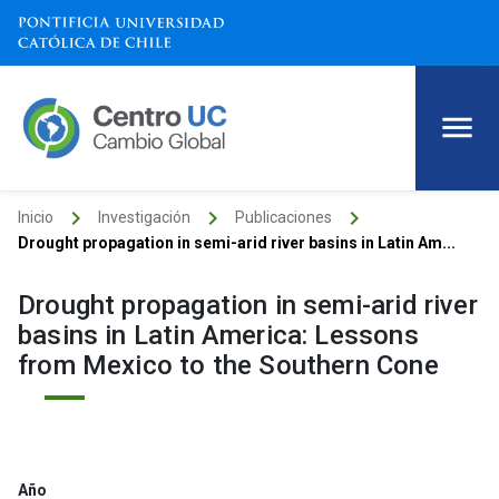
keyboard_arrow_right
keyboard_arrow_right
keyboard_arrow_right
Inicio
Investigación
Publicaciones
Drought propagation in semi-arid river basins in Latin Am...
Drought propagation in semi-arid river
basins in Latin America: Lessons
from Mexico to the Southern Cone
Año