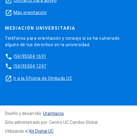
launch
Contacto para apoyo
launch
Más orientación
MEDIACIÓN UNIVERSITARIA
Teléfonos para orientación y consejo si se ha vulnerado
alguno de tus derechos en la universidad.
phone
(56)95504 1691
phone
(56)95504 1247
launch
Ir a la Oficina de Ombuds UC
Diseño y desarrollo:
Urantiacos
Sitio administrado por: Centro UC Cambio Global
Utilizando el
Kit Digital UC