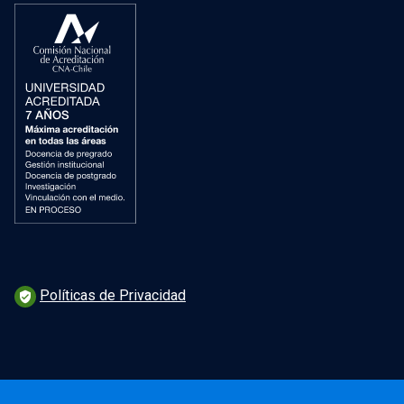
Políticas de Privacidad
verified_user