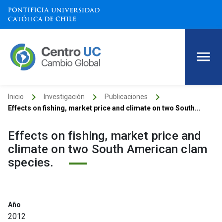
keyboard_arrow_right
keyboard_arrow_right
keyboard_arrow_right
Inicio
Investigación
Publicaciones
Effects on fishing, market price and climate on two South...
Effects on fishing, market price and
climate on two South American clam
species.
Año
2012