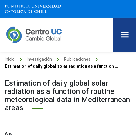
keyboard_arrow_right
keyboard_arrow_right
keyboard_arrow_right
Inicio
Investigación
Publicaciones
Estimation of daily global solar radiation as a function ...
Estimation of daily global solar
radiation as a function of routine
meteorological data in Mediterranean
areas
Año