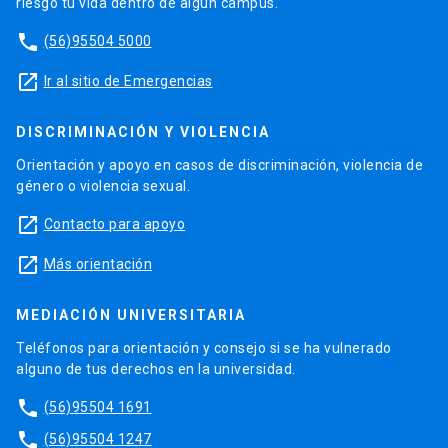
riesgo tu vida dentro de algún campus.
phone
(56)95504 5000
launch
Ir al sitio de Emergencias
DISCRIMINACIÓN Y VIOLENCIA
Orientación y apoyo en casos de discriminación, violencia de
género o violencia sexual.
launch
Contacto para apoyo
launch
Más orientación
MEDIACIÓN UNIVERSITARIA
Teléfonos para orientación y consejo si se ha vulnerado
alguno de tus derechos en la universidad.
phone
(56)95504 1691
phone
(56)95504 1247