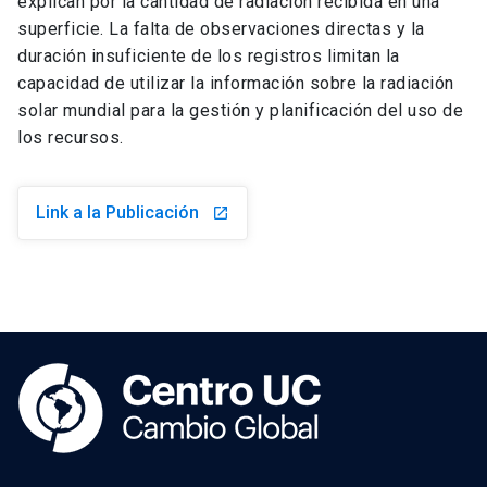
explican por la cantidad de radiación recibida en una
superficie. La falta de observaciones directas y la
duración insuficiente de los registros limitan la
capacidad de utilizar la información sobre la radiación
solar mundial para la gestión y planificación del uso de
los recursos.
Link a la Publicación
launch