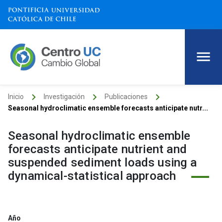
keyboard_arrow_right
keyboard_arrow_right
keyboard_arrow_right
Inicio
Investigación
Publicaciones
Seasonal hydroclimatic ensemble forecasts anticipate nutr...
Seasonal hydroclimatic ensemble
forecasts anticipate nutrient and
suspended sediment loads using a
dynamical-statistical approach
Año