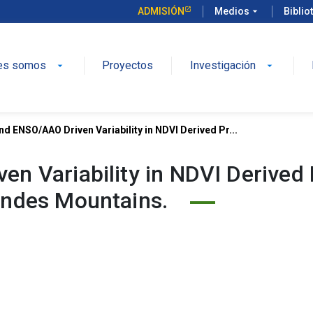
ADMISIÓN
Medios
arrow_drop_down
Biblio
es somos
Proyectos
Investigación
arrow_drop_down
arrow_drop_down
d ENSO/AAO Driven Variability in NDVI Derived Pr...
n Variability in NDVI Derived 
Andes Mountains.