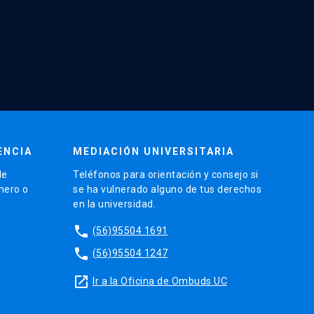
ENCIA
MEDIACIÓN UNIVERSITARIA
de
Teléfonos para orientación y consejo si
énero o
se ha vulnerado alguno de tus derechos
en la universidad.
phone
(56)95504 1691
phone
(56)95504 1247
launch
Ir a la Oficina de Ombuds UC