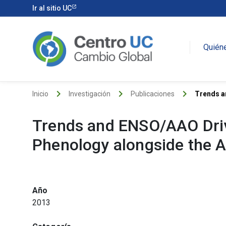
Ir al sitio UC
Quién
keyboard_arrow_right
keyboard_arrow_right
keyboard_arrow_right
Inicio
Investigación
Publicaciones
Trends an
Trends and ENSO/AAO Drive
Phenology alongside the 
Año
2013