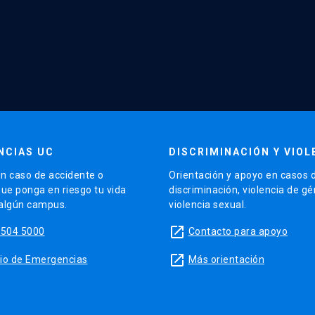
NCIAS UC
DISCRIMINACIÓN Y VIOL
n caso de accidente o
Orientación y apoyo en casos 
que ponga en riesgo tu vida
discriminación, violencia de g
 algún campus.
violencia sexual.
launch
5504 5000
Contacto para apoyo
launch
sitio de Emergencias
Más orientación