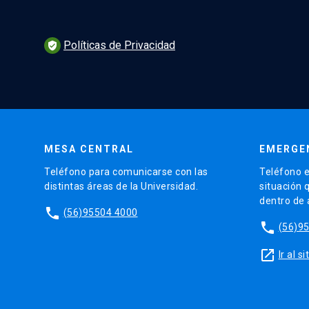
Políticas de Privacidad
verified_user
MESA CENTRAL
EMERGE
Teléfono para comunicarse con las
Teléfono e
distintas áreas de la Universidad.
situación 
dentro de
phone
(56)95504 4000
phone
(56)9
launch
Ir al 