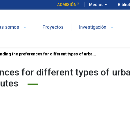
ADMISIÓN
Medios
arrow_drop_down
Biblio
es somos
Proyectos
Investigación
arrow_drop_down
arrow_drop_down
ding the preferences for different types of urba...
nces for different types of urb
butes