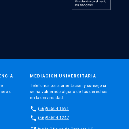
ENCIA
MEDIACIÓN UNIVERSITARIA
de
Teléfonos para orientación y consejo si
énero o
se ha vulnerado alguno de tus derechos
en la universidad.
phone
(56)95504 1691
phone
(56)95504 1247