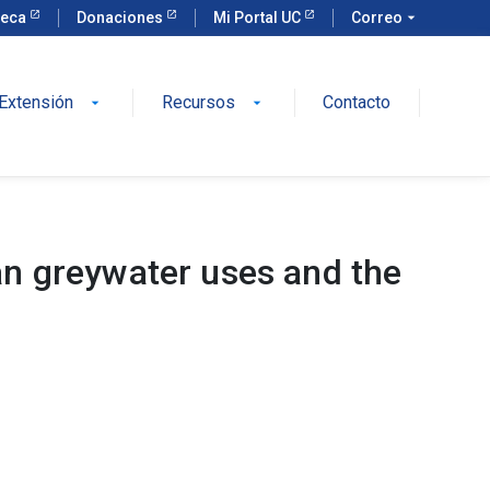
teca
Donaciones
Mi Portal UC
Correo
arrow_drop_down
Extensión
Recursos
Contacto
arrow_drop_down
arrow_drop_down
an greywater uses and the