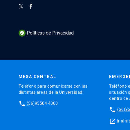
Políticas de Privacidad
verified_user
MESA CENTRAL
EMERGE
Teléfono para comunicarse con las
Teléfono e
distintas áreas de la Universidad.
situación 
dentro de
phone
(56)95504 4000
phone
(56)9
launch
Ir al 