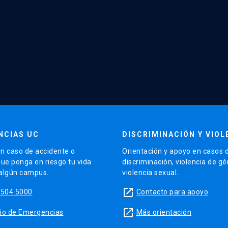
NCIAS UC
DISCRIMINACIÓN Y VIOL
n caso de accidente o
Orientación y apoyo en casos 
que ponga en riesgo tu vida
discriminación, violencia de g
 algún campus.
violencia sexual.
launch
5504 5000
Contacto para apoyo
launch
sitio de Emergencias
Más orientación