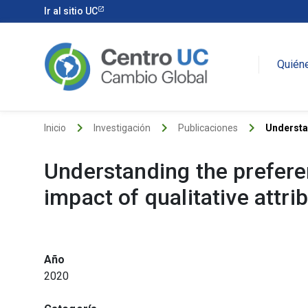
Ir al sitio UC
Quién
keyboard_arrow_right
keyboard_arrow_right
keyboard_arrow_right
Inicio
Investigación
Publicaciones
Understan
Understanding the prefere
impact of qualitative attri
Año
2020