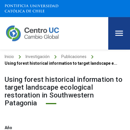
keyboard_arrow_right
keyboard_arrow_right
keyboard_arrow_right
Inicio
Investigación
Publicaciones
Using forest historical information to target landscape e...
Using forest historical information to
target landscape ecological
restoration in Southwestern
Patagonia
Año