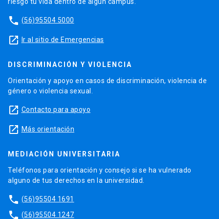
riesgo tu vida dentro de algún campus.
phone
(56)95504 5000
launch
Ir al sitio de Emergencias
DISCRIMINACIÓN Y VIOLENCIA
Orientación y apoyo en casos de discriminación, violencia de
género o violencia sexual.
launch
Contacto para apoyo
launch
Más orientación
MEDIACIÓN UNIVERSITARIA
Teléfonos para orientación y consejo si se ha vulnerado
alguno de tus derechos en la universidad.
phone
(56)95504 1691
phone
(56)95504 1247