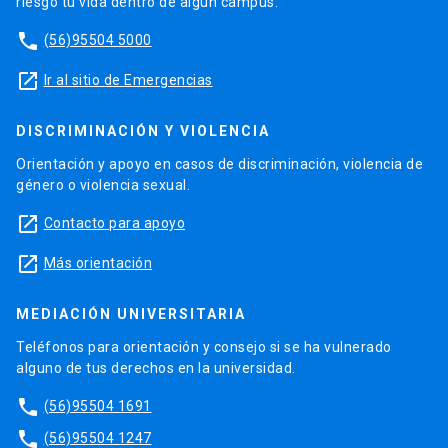
riesgo tu vida dentro de algún campus.
phone
(56)95504 5000
launch
Ir al sitio de Emergencias
DISCRIMINACIÓN Y VIOLENCIA
Orientación y apoyo en casos de discriminación, violencia de
género o violencia sexual.
launch
Contacto para apoyo
launch
Más orientación
MEDIACIÓN UNIVERSITARIA
Teléfonos para orientación y consejo si se ha vulnerado
alguno de tus derechos en la universidad.
phone
(56)95504 1691
phone
(56)95504 1247