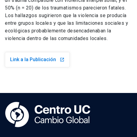
un trauma compatible con violencia interpersonal, y el
50% (n = 20) de los traumatismos parecieron fatales.
Los hallazgos sugirieron que la violencia se producía
entre grupos locales y que las limitaciones sociales y
ecológicas probablemente desencadenaban la
violencia dentro de las comunidades locales.
Link a la Publicación
launch