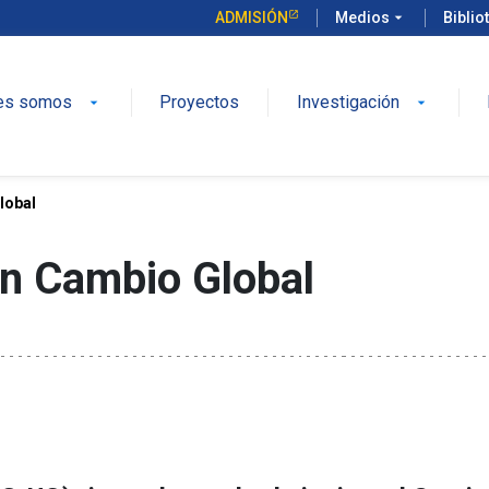
ADMISIÓN
Medios
arrow_drop_down
Biblio
es somos
Proyectos
Investigación
arrow_drop_down
arrow_drop_down
lobal
en Cambio Global