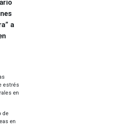
ario
ones
ra” a
en
]
as
e estrés
rales en
o de
deas en