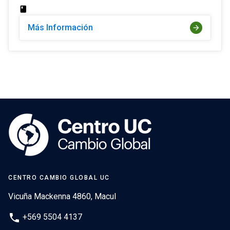
class
Más Información
arrow_forward
CENTRO CAMBIO GLOBAL UC
Vicuña Mackenna 4860, Macul
phone
+569 5504 4137