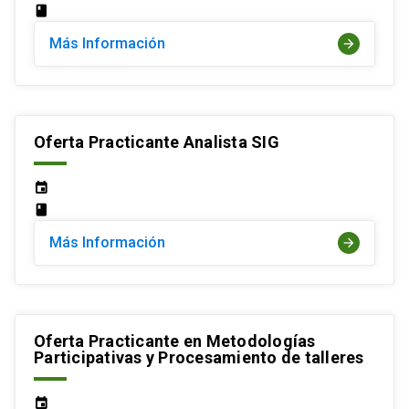
class
Más Información
arrow_forward
Oferta Practicante Analista SIG
event
class
Más Información
arrow_forward
Oferta Practicante en Metodologías
Participativas y Procesamiento de talleres
event