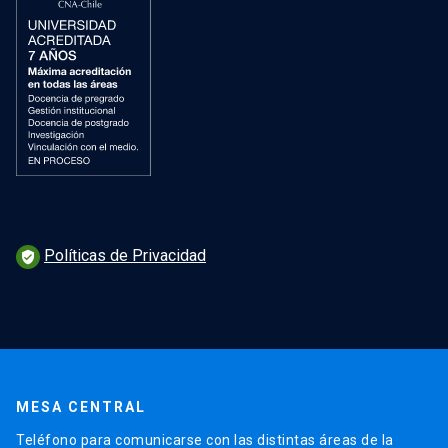
Políticas de Privacidad
verified_user
MESA CENTRAL
Teléfono para comunicarse con las distintas áreas de la