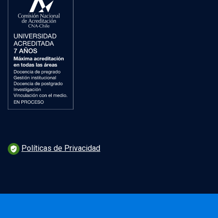
Políticas de Privacidad
verified_user