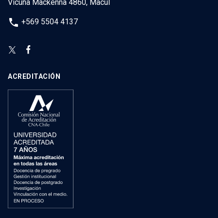
Vicuña Mackenna 4860, Macul
phone
+569 5504 4137
ACREDITACIÓN