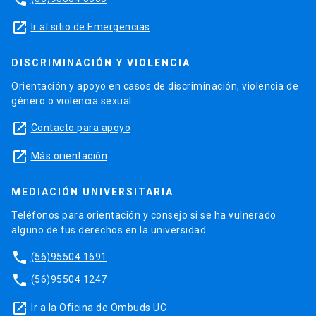
launch
Ir al sitio de Emergencias
DISCRIMINACIÓN Y VIOLENCIA
Orientación y apoyo en casos de discriminación, violencia de
género o violencia sexual.
launch
Contacto para apoyo
launch
Más orientación
MEDIACIÓN UNIVERSITARIA
Teléfonos para orientación y consejo si se ha vulnerado
alguno de tus derechos en la universidad.
phone
(56)95504 1691
phone
(56)95504 1247
launch
Ir a la Oficina de Ombuds UC