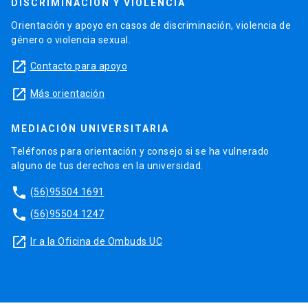
DISCRIMINACIÓN Y VIOLENCIA
Orientación y apoyo en casos de discriminación, violencia de
género o violencia sexual.
launch
Contacto para apoyo
launch
Más orientación
MEDIACIÓN UNIVERSITARIA
Teléfonos para orientación y consejo si se ha vulnerado
alguno de tus derechos en la universidad.
phone
(56)95504 1691
phone
(56)95504 1247
launch
Ir a la Oficina de Ombuds UC