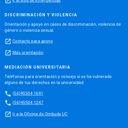
launch
Ir al sitio de Emergencias
DISCRIMINACIÓN Y VIOLENCIA
Orientación y apoyo en casos de discriminación, violencia de
género o violencia sexual.
launch
Contacto para apoyo
launch
Más orientación
MEDIACIÓN UNIVERSITARIA
Teléfonos para orientación y consejo si se ha vulnerado
alguno de tus derechos en la universidad.
phone
(56)95504 1691
phone
(56)95504 1247
launch
Ir a la Oficina de Ombuds UC