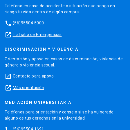
Teléfono en caso de accidente o situación que ponga en
riesgo tu vida dentro de algún campus.
phone
(56)95504 5000
launch
Ir al sitio de Emergencias
DISCRIMINACIÓN Y VIOLENCIA
Orientación y apoyo en casos de discriminación, violencia de
género o violencia sexual.
launch
Contacto para apoyo
launch
Más orientación
MEDIACIÓN UNIVERSITARIA
Teléfonos para orientación y consejo si se ha vulnerado
alguno de tus derechos en la universidad.
phone
(56)95504 1691