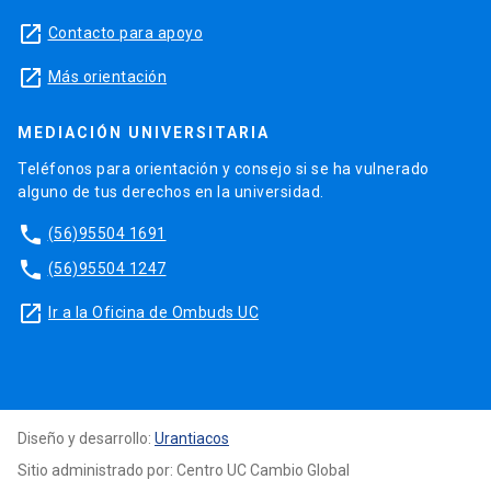
launch
Contacto para apoyo
launch
Más orientación
MEDIACIÓN UNIVERSITARIA
Teléfonos para orientación y consejo si se ha vulnerado
alguno de tus derechos en la universidad.
phone
(56)95504 1691
phone
(56)95504 1247
launch
Ir a la Oficina de Ombuds UC
Diseño y desarrollo:
Urantiacos
Sitio administrado por: Centro UC Cambio Global