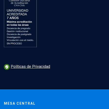
Políticas de Privacidad
verified_user
MESA CENTRAL