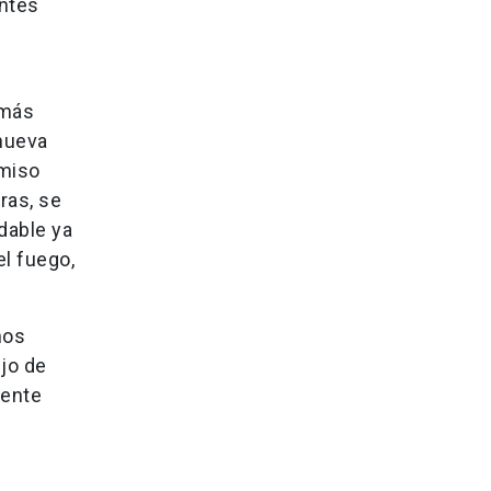
antes
 más
 nueva
omiso
ras, se
dable ya
el fuego,
nos
jo de
mente
s