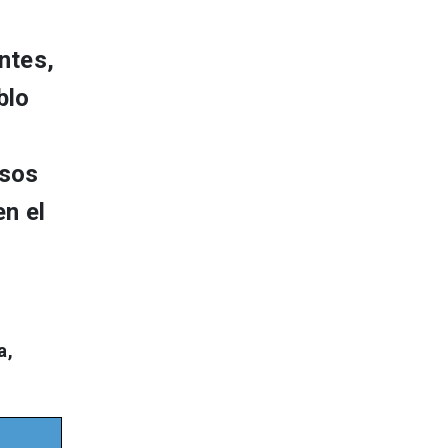
ntes,
blo
isos
en el
a,