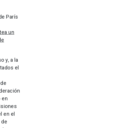
de París
tea un
de
 y, a la
tados el
 de
ideración
o en
isiones
 en el
 de