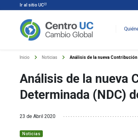
Ir al sitio UC
Quién
keyboard_arrow_right
keyboard_arrow_right
Inicio
Noticias
Análisis de la nueva Contribució
Análisis de la nueva
Determinada (NDC) d
23 de Abril 2020
Noticias