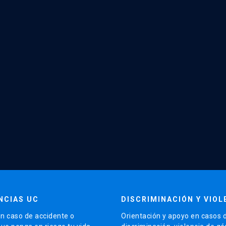
NCIAS UC
DISCRIMINACIÓN Y VIOL
n caso de accidente o
Orientación y apoyo en casos 