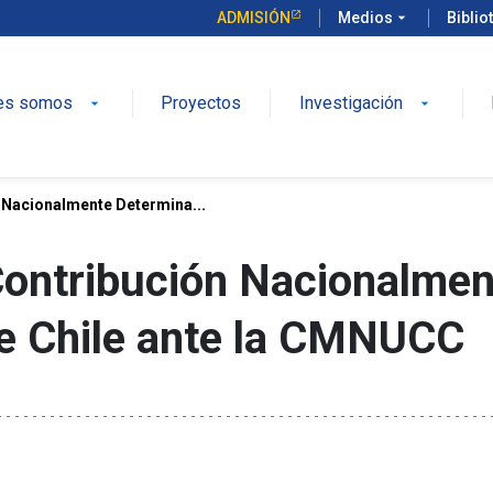
ADMISIÓN
Medios
arrow_drop_down
Biblio
es somos
Proyectos
Investigación
arrow_drop_down
arrow_drop_down
n Nacionalmente Determina...
 Contribución Nacionalme
e Chile ante la CMNUCC