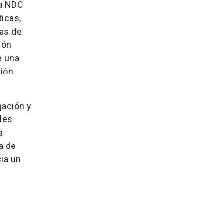
la NDC
ticas,
cas de
ión
e una
ción
gación y
les
a
a de
ia un