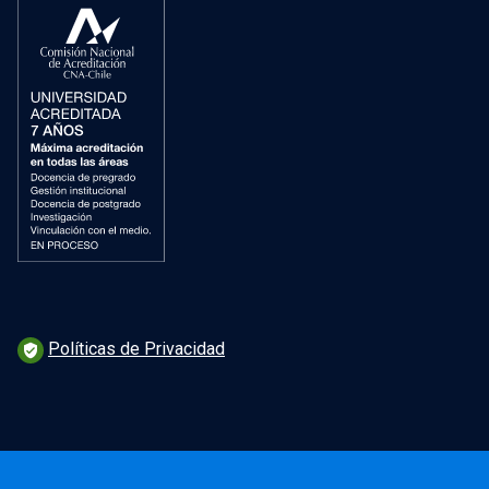
Políticas de Privacidad
verified_user