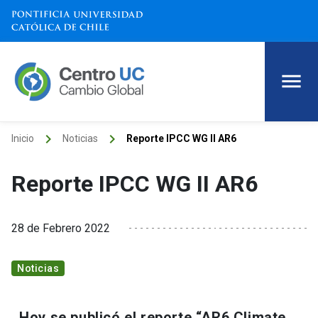
keyboard_arrow_right
keyboard_arrow_right
Inicio
Noticias
Reporte IPCC WG II AR6
Reporte IPCC WG II AR6
28 de Febrero 2022
Noticias
Hoy se publicó el reporte “AR6 Climate