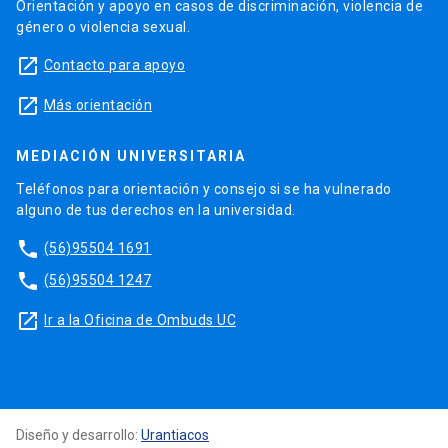
Orientación y apoyo en casos de discriminación, violencia de
género o violencia sexual.
launch
Contacto para apoyo
launch
Más orientación
MEDIACIÓN UNIVERSITARIA
Teléfonos para orientación y consejo si se ha vulnerado
alguno de tus derechos en la universidad.
phone
(56)95504 1691
phone
(56)95504 1247
launch
Ir a la Oficina de Ombuds UC
Diseño y desarrollo:
Urantiacos