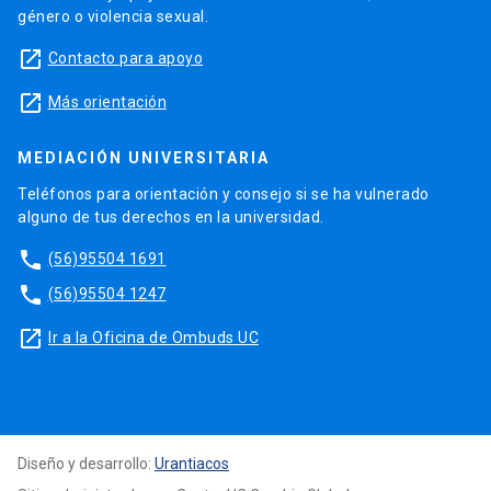
género o violencia sexual.
launch
Contacto para apoyo
launch
Más orientación
MEDIACIÓN UNIVERSITARIA
Teléfonos para orientación y consejo si se ha vulnerado
alguno de tus derechos en la universidad.
phone
(56)95504 1691
phone
(56)95504 1247
launch
Ir a la Oficina de Ombuds UC
Diseño y desarrollo:
Urantiacos