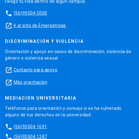
riesgo tu vida dentro de algún campus.
phone
(56)95504 5000
launch
Ir al sitio de Emergencias
DISCRIMINACIÓN Y VIOLENCIA
Orientación y apoyo en casos de discriminación, violencia de
género o violencia sexual.
launch
Contacto para apoyo
launch
Más orientación
MEDIACIÓN UNIVERSITARIA
Teléfonos para orientación y consejo si se ha vulnerado
alguno de tus derechos en la universidad.
phone
(56)95504 1691
phone
(56)95504 1247