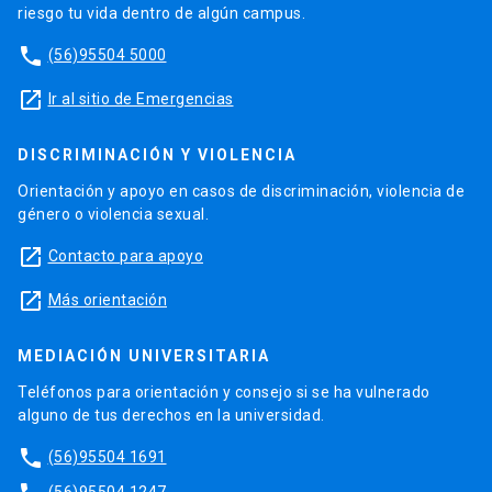
riesgo tu vida dentro de algún campus.
phone
(56)95504 5000
launch
Ir al sitio de Emergencias
DISCRIMINACIÓN Y VIOLENCIA
Orientación y apoyo en casos de discriminación, violencia de
género o violencia sexual.
launch
Contacto para apoyo
launch
Más orientación
MEDIACIÓN UNIVERSITARIA
Teléfonos para orientación y consejo si se ha vulnerado
alguno de tus derechos en la universidad.
phone
(56)95504 1691
(56)95504 1247