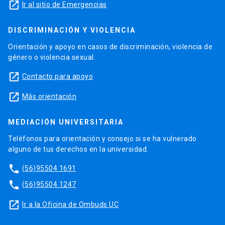
launch
Ir al sitio de Emergencias
DISCRIMINACIÓN Y VIOLENCIA
Orientación y apoyo en casos de discriminación, violencia de
género o violencia sexual.
launch
Contacto para apoyo
launch
Más orientación
MEDIACIÓN UNIVERSITARIA
Teléfonos para orientación y consejo si se ha vulnerado
alguno de tus derechos en la universidad.
phone
(56)95504 1691
phone
(56)95504 1247
launch
Ir a la Oficina de Ombuds UC