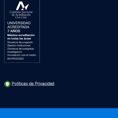
Políticas de Privacidad
verified_user