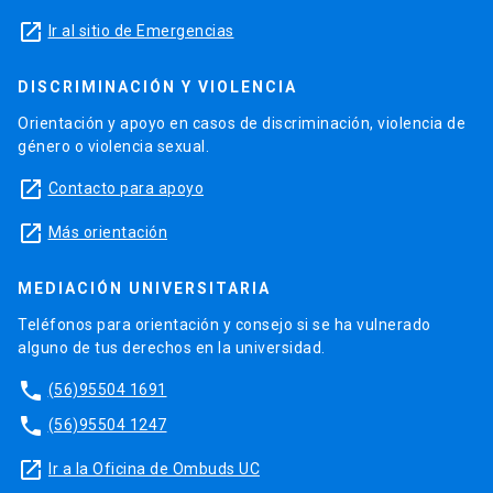
launch
Ir al sitio de Emergencias
DISCRIMINACIÓN Y VIOLENCIA
Orientación y apoyo en casos de discriminación, violencia de
género o violencia sexual.
launch
Contacto para apoyo
launch
Más orientación
MEDIACIÓN UNIVERSITARIA
Teléfonos para orientación y consejo si se ha vulnerado
alguno de tus derechos en la universidad.
phone
(56)95504 1691
phone
(56)95504 1247
launch
Ir a la Oficina de Ombuds UC