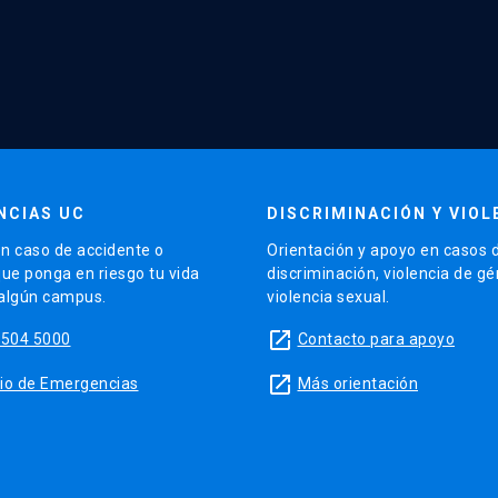
NCIAS UC
DISCRIMINACIÓN Y VIOL
n caso de accidente o
Orientación y apoyo en casos 
que ponga en riesgo tu vida
discriminación, violencia de g
 algún campus.
violencia sexual.
launch
5504 5000
Contacto para apoyo
launch
sitio de Emergencias
Más orientación