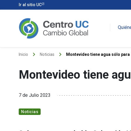
Ir al sitio UC
Quién
keyboard_arrow_right
keyboard_arrow_right
Inicio
Noticias
Montevideo tiene agua sólo para
Montevideo tiene agu
7 de Julio 2023
Noticias