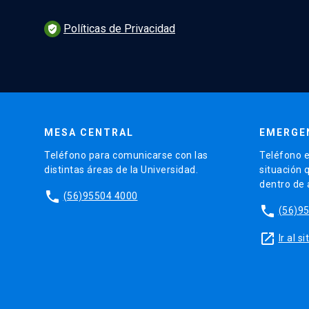
Políticas de Privacidad
verified_user
MESA CENTRAL
EMERGE
Teléfono para comunicarse con las
Teléfono e
distintas áreas de la Universidad.
situación 
dentro de
phone
(56)95504 4000
phone
(56)9
launch
Ir al 