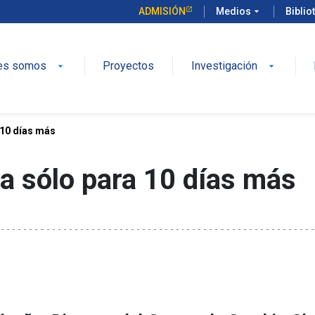
ADMISIÓN
Medios
arrow_drop_down
Biblio
es somos
Proyectos
Investigación
arrow_drop_down
arrow_drop_down
 10 días más
a sólo para 10 días más