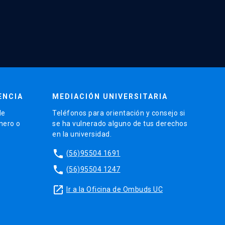
ENCIA
MEDIACIÓN UNIVERSITARIA
de
Teléfonos para orientación y consejo si
énero o
se ha vulnerado alguno de tus derechos
en la universidad.
phone
(56)95504 1691
phone
(56)95504 1247
launch
Ir a la Oficina de Ombuds UC