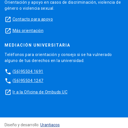
Orientación y apoyo en casos de discriminación, violencia de
género o violencia sexual.
launch
Contacto para apoyo
launch
Más orientación
MEDIACIÓN UNIVERSITARIA
Teléfonos para orientación y consejo si se ha vulnerado
alguno de tus derechos en la universidad.
phone
(56)95504 1691
phone
(56)95504 1247
launch
Ir a la Oficina de Ombuds UC
Diseño y desarrollo:
Urantiacos