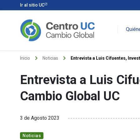
Ir al sitio UC
Quién
keyboard_arrow_right
keyboard_arrow_right
Inicio
Noticias
Entrevista a Luis Cifuentes, Inve
Entrevista a Luis Cif
Cambio Global UC
3 de Agosto 2023
Noticias