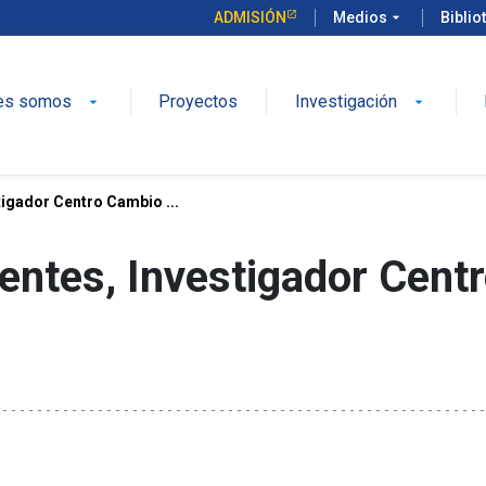
ADMISIÓN
Medios
arrow_drop_down
Biblio
es somos
Proyectos
Investigación
arrow_drop_down
arrow_drop_down
stigador Centro Cambio ...
uentes, Investigador Cent