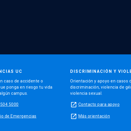
NCIAS UC
DISCRIMINACIÓN Y VIOL
n caso de accidente o
Orientación y apoyo en casos 
que ponga en riesgo tu vida
discriminación, violencia de g
 algún campus.
violencia sexual.
launch
5504 5000
Contacto para apoyo
launch
sitio de Emergencias
Más orientación