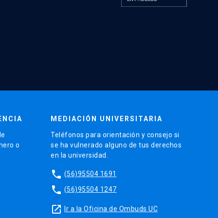
ENCIA
MEDIACIÓN UNIVERSITARIA
de
Teléfonos para orientación y consejo si
énero o
se ha vulnerado alguno de tus derechos
en la universidad.
phone
(56)95504 1691
phone
(56)95504 1247
launch
Ir a la Oficina de Ombuds UC