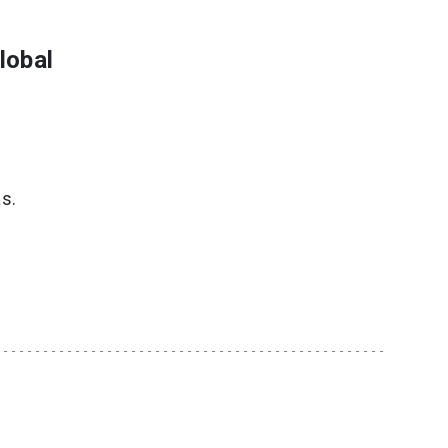
lobal
s.