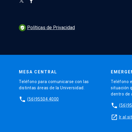
Políticas de Privacidad
verified_user
MESA CENTRAL
EMERGE
Teléfono para comunicarse con las
Teléfono e
distintas áreas de la Universidad.
situación 
dentro de
phone
(56)95504 4000
phone
(56)9
launch
Ir al 