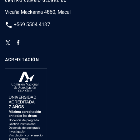
CENTRO CAMBIO GLOBAL UC
Vicuña Mackenna 4860, Macul
phone
+569 5504 4137
ACREDITACIÓN