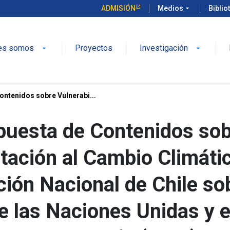
ADMISIÓN
Medios
arrow_drop_down
Biblio
es somos
Proyectos
Investigación
arrow_drop_down
arrow_drop_down
ontenidos sobre Vulnerabi...
opuesta de Contenidos so
tación al Cambio Climáti
ción Nacional de Chile so
e las Naciones Unidas y e