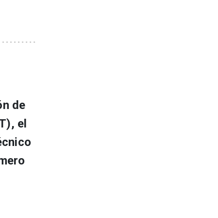
ón de
), el
écnico
imero