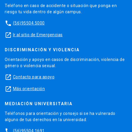
Teléfono en caso de accidente o situación que ponga en
riesgo tu vida dentro de algún campus.
phone
(56)95504 5000
launch
Ir al sitio de Emergencias
DISCRIMINACIÓN Y VIOLENCIA
Orientación y apoyo en casos de discriminación, violencia de
género o violencia sexual.
launch
Contacto para apoyo
launch
Más orientación
MEDIACIÓN UNIVERSITARIA
Teléfonos para orientación y consejo si se ha vulnerado
alguno de tus derechos en la universidad.
phone
(56)95504 1691