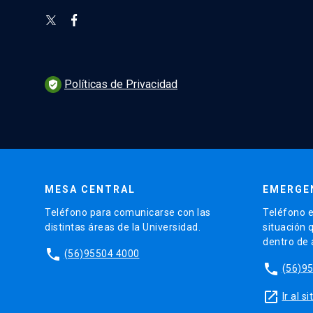
Políticas de Privacidad
verified_user
MESA CENTRAL
EMERGE
Teléfono para comunicarse con las
Teléfono e
distintas áreas de la Universidad.
situación 
dentro de
phone
(56)95504 4000
phone
(56)9
launch
Ir al 