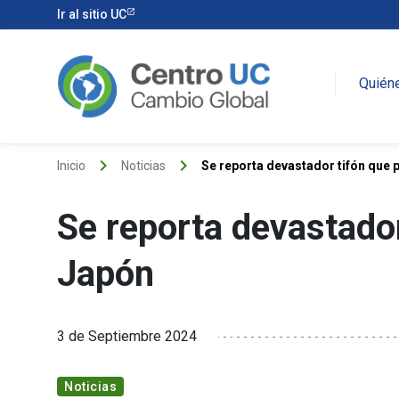
Ir al sitio UC
Quién
keyboard_arrow_right
keyboard_arrow_right
Inicio
Noticias
Se reporta devastador tifón que 
Se reporta devastador
Japón
3 de Septiembre 2024
Noticias