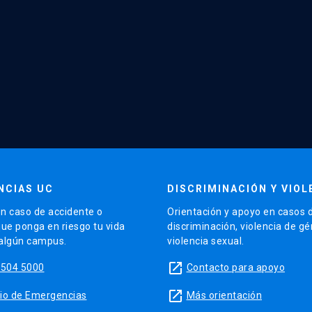
NCIAS UC
DISCRIMINACIÓN Y VIOL
n caso de accidente o
Orientación y apoyo en casos 
que ponga en riesgo tu vida
discriminación, violencia de g
 algún campus.
violencia sexual.
launch
5504 5000
Contacto para apoyo
launch
sitio de Emergencias
Más orientación