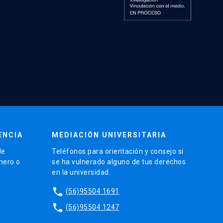
ENCIA
MEDIACIÓN UNIVERSITARIA
de
Teléfonos para orientación y consejo si
énero o
se ha vulnerado alguno de tus derechos
en la universidad.
phone
(56)95504 1691
phone
(56)95504 1247