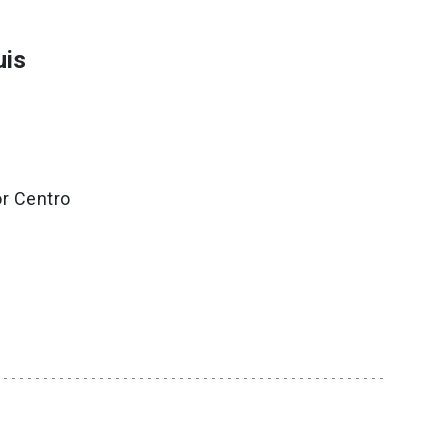
uis
or Centro