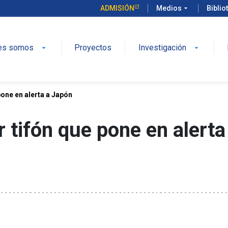
ADMISIÓN
Medios
arrow_drop_down
Biblio
es somos
Proyectos
Investigación
arrow_drop_down
arrow_drop_down
pone en alerta a Japón
 tifón que pone en alerta