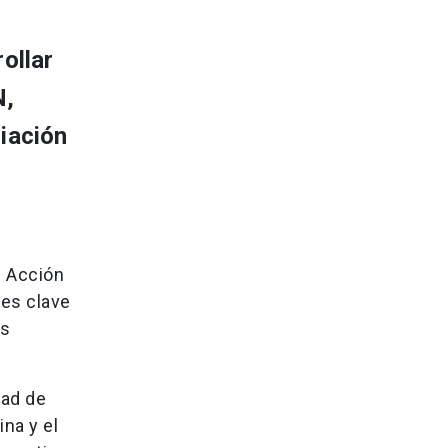
ollar
N,
riación
e Acción
res clave
as
dad de
na y el