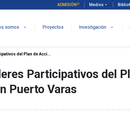
ADMISIÓN
Medios
arrow_drop_down
Biblio
es somos
Proyectos
Investigación
arrow_drop_down
arrow_drop_down
pativos del Plan de Acci...
eres Participativos del P
en Puerto Varas