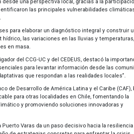
desde una perspectiva local, gracias a la participació
ntificaron las principales vulnerabilidades climáticas
.
ses para elaborar un diagnóstico integral y construir 
hídrico, las variaciones en las lluvias y temperaturas,
nes en masa.
stigador del CCG-UC y del CEDEUS, destacó la importan
 esenciales para levantar información desde las comun
aptativas que respondan a las realidades locales”.
nco de Desarrollo de América Latina y el Caribe (CAF),
able para otras localidades en Chile, fomentando la
limático y promoviendo soluciones innovadoras y
Puerto Varas da un paso decisivo hacia la resiliencia
eño de estrategias concretas para enfrentar la crisis