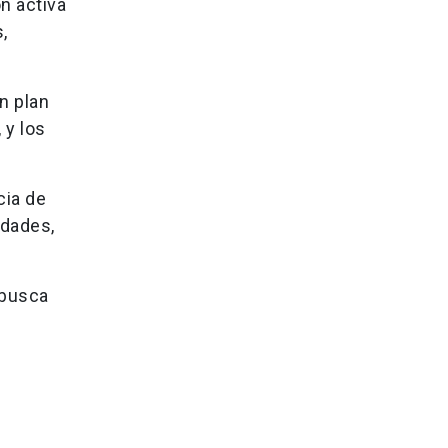
n activa
,
un plan
 y los
cia de
idades,
 busca