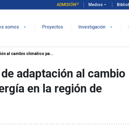
ADMISIÓN
Medios
arrow_drop_down
Biblio
es somos
Proyectos
Investigación
arrow_drop_down
arrow_drop_down
ón al cambio climático pa...
 de adaptación al cambio
ergía en la región de