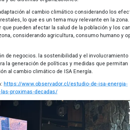
a adaptación al cambio climático considerando los efe
orestales, lo que es un tema muy relevante en la zona.
 que pueden afectar la salud de la población y los c
la zona, considerando agricultura, consumo humano y o
ón de negocios. la sostenibilidad y el involucramiento 
a la generación de políticas y medidas que permitan
ón al cambio climático de ISA Energía.
n:
https://www.observador.cl/estudio-de-isa-energia-
a-las-proximas-decadas/