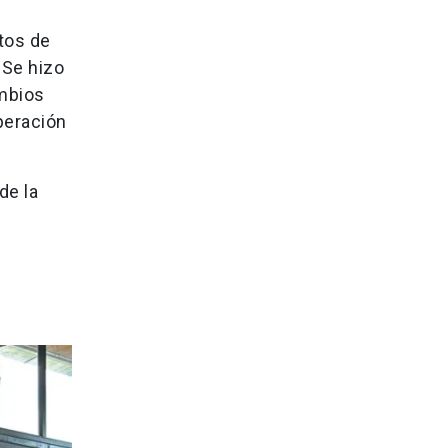
ctos de
 Se hizo
ambios
peración
de la