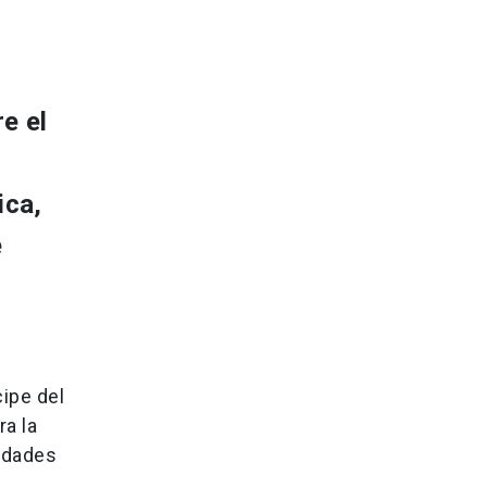
e el
ica,
e
cipe del
ra la
ridades