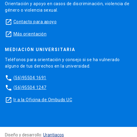
Orientación y apoyo en casos de discriminación, violencia de
género o violencia sexual.
launch
Contacto para apoyo
launch
Más orientación
MEDIACIÓN UNIVERSITARIA
Teléfonos para orientación y consejo si se ha vulnerado
alguno de tus derechos en la universidad.
phone
(56)95504 1691
phone
(56)95504 1247
launch
Ir a la Oficina de Ombuds UC
Diseño y desarrollo:
Urantiacos