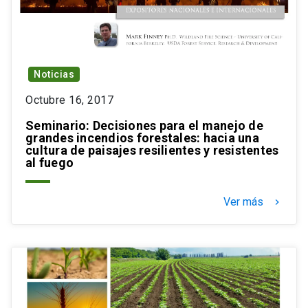
Noticias
Octubre 16, 2017
Seminario: Decisiones para el manejo de
grandes incendios forestales: hacia una
cultura de paisajes resilientes y resistentes
al fuego
Ver más
keyboard_arrow_right