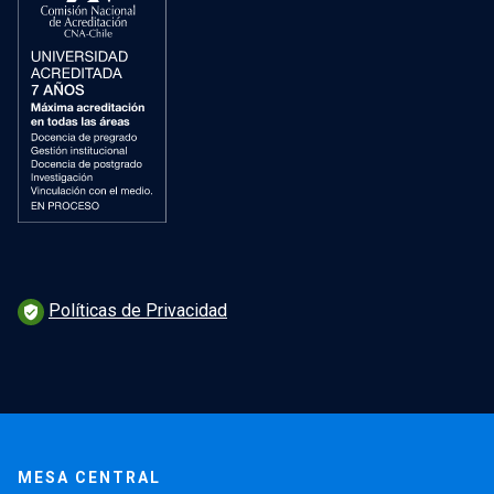
Políticas de Privacidad
verified_user
MESA CENTRAL