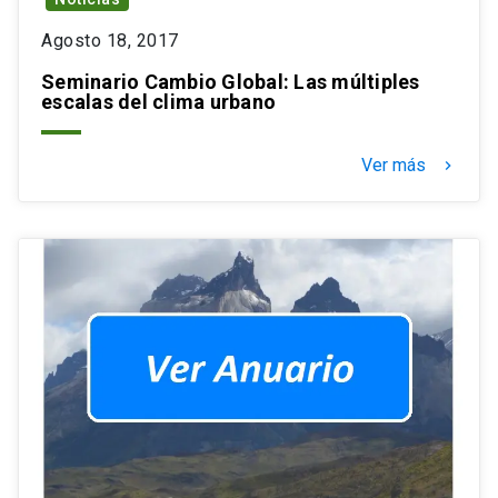
Agosto 18, 2017
Seminario Cambio Global: Las múltiples
escalas del clima urbano
Ver más
keyboard_arrow_right