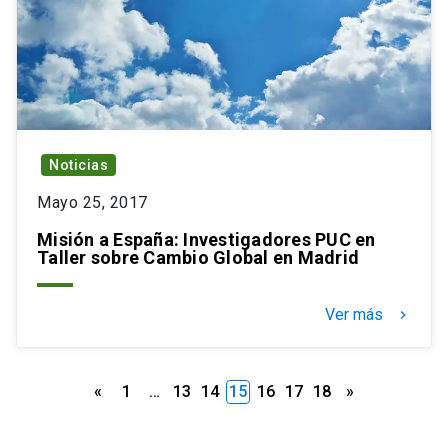
Noticias
Mayo 25, 2017
Misión a España: Investigadores PUC en
Taller sobre Cambio Global en Madrid
Ver más
keyboard_arrow_right
Paginación
«
1
…
13
14
15
16
17
18
»
de
entradas