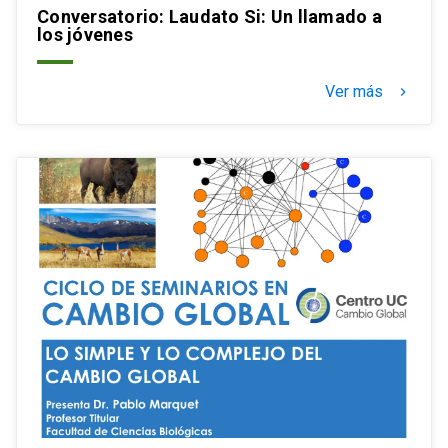
Conversatorio: Laudato Si: Un llamado a
los jóvenes
Ver más
keyboard_arrow_right