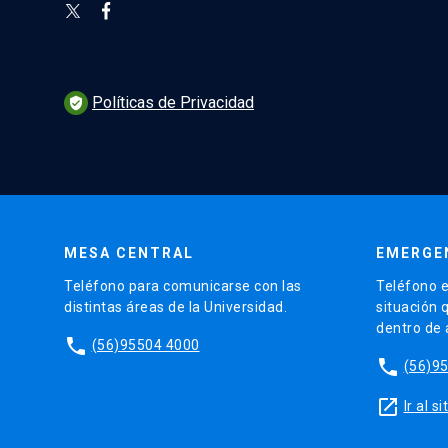
Políticas de Privacidad
verified_user
MESA CENTRAL
EMERGE
Teléfono para comunicarse con las
Teléfono e
distintas áreas de la Universidad.
situación 
dentro de
phone
(56)95504 4000
phone
(56)9
launch
Ir al 