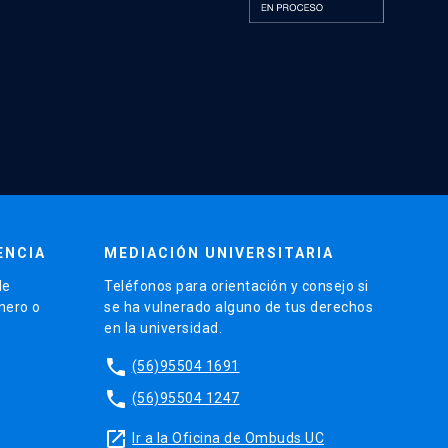
ENCIA
MEDIACIÓN UNIVERSITARIA
de
Teléfonos para orientación y consejo si
énero o
se ha vulnerado alguno de tus derechos
en la universidad.
phone
(56)95504 1691
phone
(56)95504 1247
launch
Ir a la Oficina de Ombuds UC