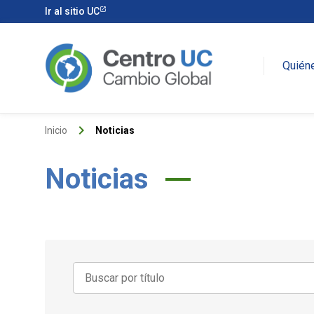
Ir al sitio UC
Quién
keyboard_arrow_right
Inicio
Noticias
Noticias