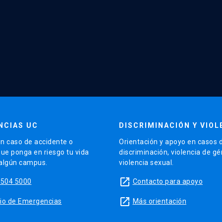
NCIAS UC
DISCRIMINACIÓN Y VIOL
n caso de accidente o
Orientación y apoyo en casos 
que ponga en riesgo tu vida
discriminación, violencia de g
 algún campus.
violencia sexual.
launch
5504 5000
Contacto para apoyo
launch
sitio de Emergencias
Más orientación