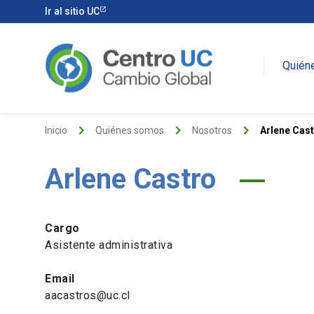
Ir al sitio UC
Quién
keyboard_arrow_right
keyboard_arrow_right
keyboard_arrow_right
Inicio
Quiénes somos
Nosotros
Arlene Cas
Arlene Castro
Cargo
Asistente administrativa
Email
aacastros@uc.cl