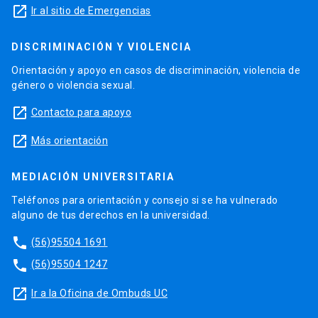
launch
Ir al sitio de Emergencias
DISCRIMINACIÓN Y VIOLENCIA
Orientación y apoyo en casos de discriminación, violencia de
género o violencia sexual.
launch
Contacto para apoyo
launch
Más orientación
MEDIACIÓN UNIVERSITARIA
Teléfonos para orientación y consejo si se ha vulnerado
alguno de tus derechos en la universidad.
phone
(56)95504 1691
phone
(56)95504 1247
launch
Ir a la Oficina de Ombuds UC