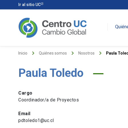
Ir al sitio UC
Quién
keyboard_arrow_right
keyboard_arrow_right
keyboard_arrow_right
Inicio
Quiénes somos
Nosotros
Paula Tole
Paula Toledo
Cargo
Coordinador/a de Proyectos
Email
pdtoledo1@uc.cl