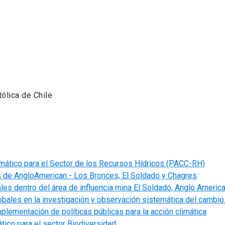
tólica de Chile
imático para el Sector de los Recursos Hídricos (PACC-RH)
s de AngloAmerican - Los Bronces, El Soldado y Chagres
les dentro del área de influencia mina El Soldado, Anglo Americ
lobales en la investigación y observación sistemática del cambio
mplementación de políticas públicas para la acción climática
tico para el sector Biodiversidad