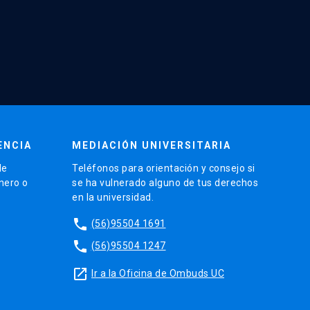
ENCIA
MEDIACIÓN UNIVERSITARIA
de
Teléfonos para orientación y consejo si
énero o
se ha vulnerado alguno de tus derechos
en la universidad.
phone
(56)95504 1691
phone
(56)95504 1247
launch
Ir a la Oficina de Ombuds UC