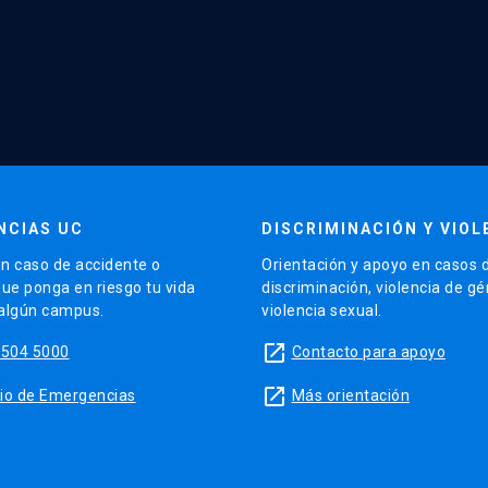
NCIAS UC
DISCRIMINACIÓN Y VIOL
n caso de accidente o
Orientación y apoyo en casos 
que ponga en riesgo tu vida
discriminación, violencia de g
 algún campus.
violencia sexual.
launch
5504 5000
Contacto para apoyo
launch
sitio de Emergencias
Más orientación