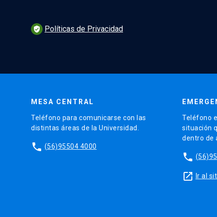
Políticas de Privacidad
verified_user
MESA CENTRAL
EMERGE
Teléfono para comunicarse con las
Teléfono e
distintas áreas de la Universidad.
situación 
dentro de
phone
(56)95504 4000
phone
(56)9
launch
Ir al 