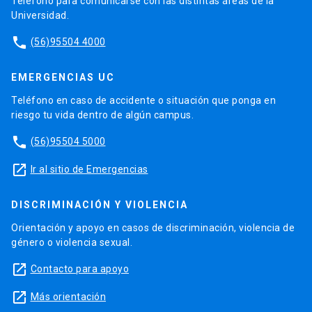
Teléfono para comunicarse con las distintas áreas de la
Universidad.
phone
(56)95504 4000
EMERGENCIAS UC
Teléfono en caso de accidente o situación que ponga en
riesgo tu vida dentro de algún campus.
phone
(56)95504 5000
launch
Ir al sitio de Emergencias
DISCRIMINACIÓN Y VIOLENCIA
Orientación y apoyo en casos de discriminación, violencia de
género o violencia sexual.
launch
Contacto para apoyo
launch
Más orientación