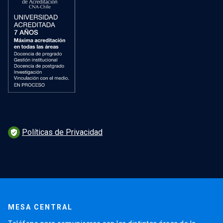
Políticas de Privacidad
verified_user
MESA CENTRAL