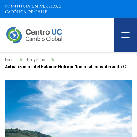
keyboard_arrow_right
keyboard_arrow_right
Inicio
Proyectos
Actualización del Balance Hídrico Nacional considerando C...